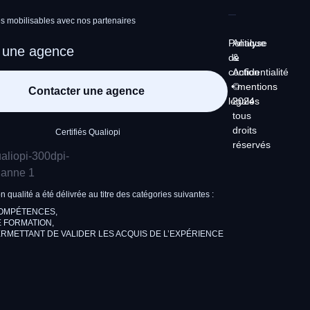
 mobilisables avec nos partenaires
Politique
Analyse
 une agence
de
&
confidentialité
Action
•
©
mentions
Contacter une agence
légales
2024
tous
droits
Certifiés Qualiopi
réservés
on qualité a été délivrée au titre des catégories suivantes :
COMPÉTENCES,
 FORMATION,
RMETTANT DE VALIDER LES ACQUIS DE L’EXPÉRIENCE