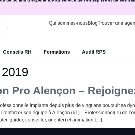
us de 30 ans d’expérience au service de l’entreprise et de ses sal
Qui sommes-nous
Blog
Trouver une age
Conseils RH
Formations
Audit RPS
 2019
ion Pro Alençon – Rejoigne
rofessionnelle implanté depuis plus de vingt ans poursuit sa d
r renforcer son équipe à Alençon (61). Professionnel(le) de l’o
er, guider, conseiller, orienter) et animation […]