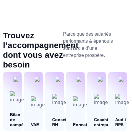
Trouvez
Parce que des salariés
performants & épanouis
l’accompagnement
sont la clé d’une
dont vous avez
entreprise prospère.
besoin
Bilan
de
Conseil
Coaching
Audit
compétences
VAE
RH
Formation
entreprise
RPS