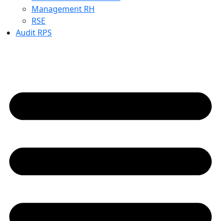
Management RH
RSE
Audit RPS