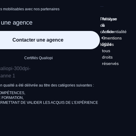
 mobilisables avec nos partenaires
Politique
Analyse
 une agence
de
&
confidentialité
Action
•
©
mentions
Contacter une agence
légales
2024
tous
droits
Certifiés Qualiopi
réservés
on qualité a été délivrée au titre des catégories suivantes :
COMPÉTENCES,
 FORMATION,
RMETTANT DE VALIDER LES ACQUIS DE L’EXPÉRIENCE