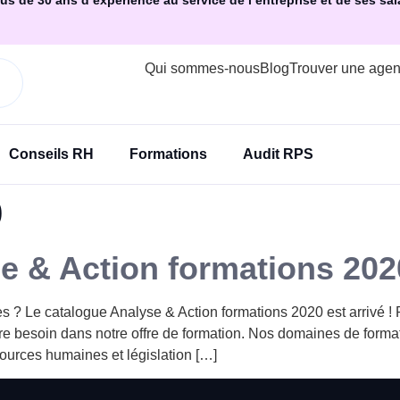
us de 30 ans d’expérience au service de l’entreprise et de ses sal
Qui sommes-nous
Blog
Trouver une age
Conseils RH
Formations
Audit RPS
0
 & Action formations 2020
 ? Le catalogue Analyse & Action formations 2020 est arrivé ! 
tre besoin dans notre offre de formation. Nos domaines de forma
rces humaines et législation […]