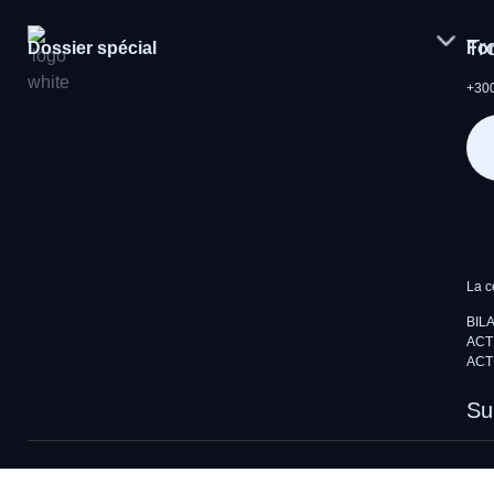
Tr
Dossier spécial
Fo
+300
La c
BIL
ACT
ACT
Su