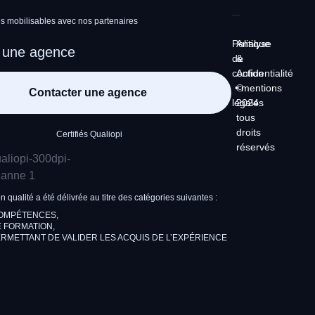
 mobilisables avec nos partenaires
Politique
Analyse
 une agence
de
&
confidentialité
Action
•
©
mentions
Contacter une agence
légales
2024
tous
droits
Certifiés Qualiopi
réservés
on qualité a été délivrée au titre des catégories suivantes :
COMPÉTENCES,
 FORMATION,
RMETTANT DE VALIDER LES ACQUIS DE L’EXPÉRIENCE