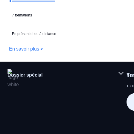
7 formations
En présentiel ou à distance
En savoir plus >
Tr
Dossier spécial
Fo
+300