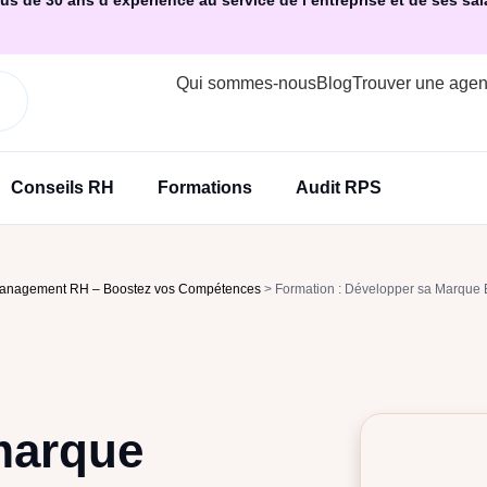
us de 30 ans d’expérience au service de l’entreprise et de ses sal
Qui sommes-nous
Blog
Trouver une age
Conseils RH
Formations
Audit RPS
Management RH – Boostez vos Compétences
>
Formation : Développer sa Marque
marque