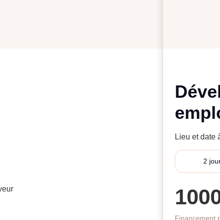
Déve
empl
Lieu et date
2 jou
yeur
100
Financement p