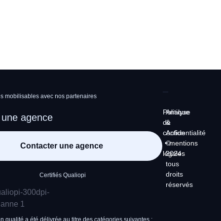
 mobilisables avec nos partenaires
Politique
Analyse
 une agence
de
&
confidentialité
Action
•
©
mentions
Contacter une agence
légales
2024
tous
droits
Certifiés Qualiopi
réservés
on qualité a été délivrée au titre des catégories suivantes :