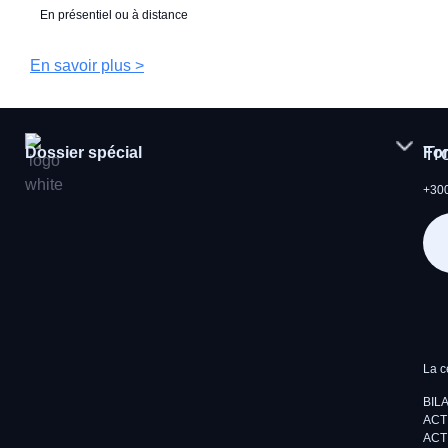
En présentiel ou à distance
En savoir plus >
Tr
Dossier spécial
Fo
+300
La c
BIL
ACT
ACT