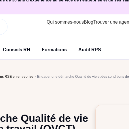
us de 30 ans d’expérience au service de l’entreprise et de ses sal
Qui sommes-nous
Blog
Trouver une age
Conseils RH
Formations
Audit RPS
ons RSE en entreprise
>
Engager une démarche Qualité de vie et des conditions de
he Qualité de vie
e travail (QVCT)