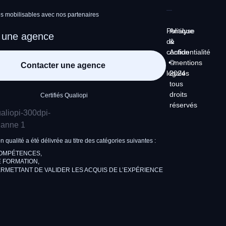
 mobilisables avec nos partenaires
Politique
Analyse
 une agence
de
&
confidentialité
Action
•
©
mentions
Contacter une agence
légales
2024
tous
droits
Certifiés Qualiopi
réservés
on qualité a été délivrée au titre des catégories suivantes :
COMPÉTENCES,
 FORMATION,
RMETTANT DE VALIDER LES ACQUIS DE L’EXPÉRIENCE