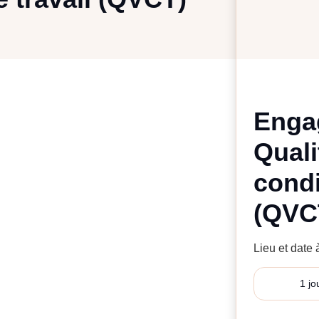
Enga
Quali
condi
(QVC
Lieu et date
1 jo