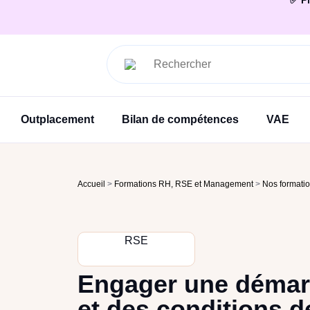
✅ Pl
Outplacement
Bilan de compétences
VAE
Accueil
>
Formations RH, RSE et Management
>
Nos formati
RSE
Engager une démarc
et des conditions d