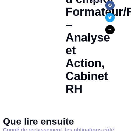
2022
Formateur/
–
Analyse
et
Action,
Cabinet
RH
Que lire ensuite
Congé de reclassement, les obligations côté