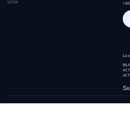
+300
La c
BIL
ACT
ACT
Su